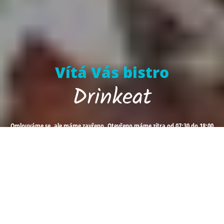
Vítá Vás bistro
Drinkeat
Omlouváme se, ale máme zavřeno. Otevřeno máme zítra od 07:30 do 18:00
Rezervace